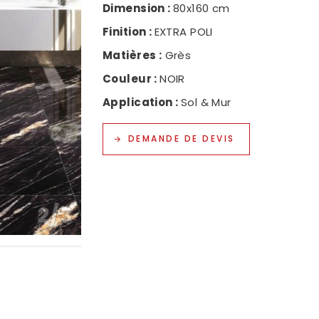
Dimension :
80x160 cm
NOS
Finition :
EXTRA POLI
NOU
Matières :
Grès
POL
Couleur :
NOIR
Application :
Sol & Mur
DEMANDE DE DEVIS
2
/
3