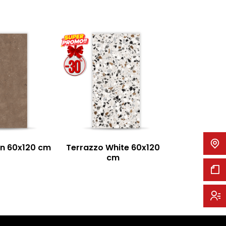
POLEN STAV
c
n 60x120 cm
Terrazzo White 60x120
cm