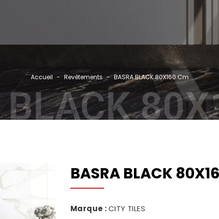
Rec
Accueil
Revêtements
BASRA BLACK 80X160 Cm
GRO
 BLACK 80X
NOS
CAT
RÉF
PAR
BASRA BLACK 80X1
ACT
CON
Marque :
CITY TILES
CO