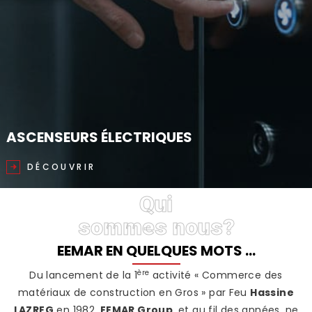
ASCENSEURS ÉLECTRIQUES
DÉCOUVRIR
Qui
sommes nous?
EEMAR EN QUELQUES MOTS …
ère
Du lancement de la 1
activité « Commerce des
matériaux de construction en Gros » par Feu
Hassine
LAZREG
en 1982,
EEMAR Group
, et au fil des années, ne