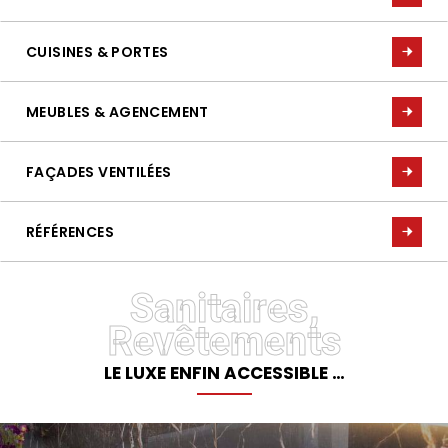
NOS SHOWROOMS
NOUS REJOINDRE
CUISINES & PORTES
POLITIQUE QUALITÉ
MEUBLES & AGENCEMENT
FAÇADES VENTILÉES
RÉFÉRENCES
Sanitaires,
Revêtements
LE LUXE ENFIN ACCESSIBLE …