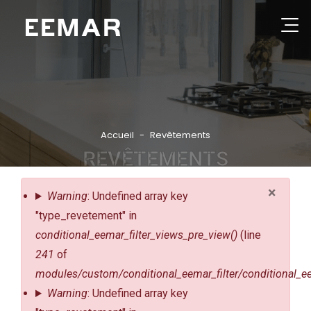
Aller
au
contenu
Rechercher
principal
GROUPE
NOS PRODUITS
Accueil
Revêtements
REVÊTEMENTS
CATALOGUES
RÉFÉRENCES
×
Message
Warning
: Undefined array key
PARTENAIRES
d'erreur
"type_revetement" in
conditional_eemar_filter_views_pre_view()
(line
ACTUALITÉS
241
of
CONSEILS PRATIQUES
modules/custom/conditional_eemar_filter/conditional_ee
CONTACT
Warning
: Undefined array key