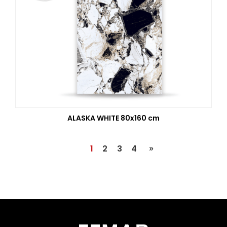
ALASKA WHITE 80x160 cm
Dernière
»
Page
1
contenu
2
contenu
3
contenu
4
courante
page