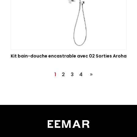
Kit bain-douche encastrable avec 02 Sorties Aroha
Dernière
»
Page
1
contenu
2
contenu
3
contenu
4
courante
page