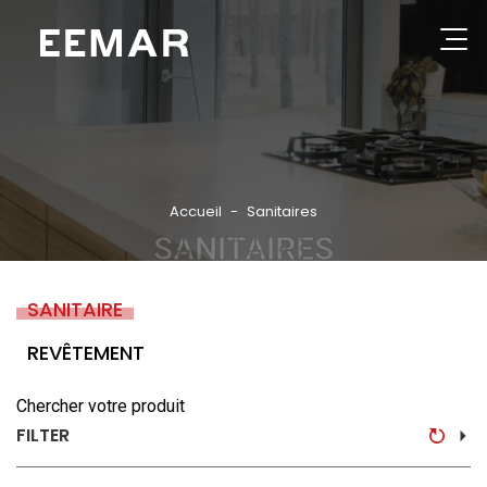
Aller
au
contenu
Rechercher
principal
GROUPE
NOS PRODUITS
Accueil
Sanitaires
SANITAIRES
CATALOGUES
RÉFÉRENCES
SANITAIRE
PARTENAIRES
REVÊTEMENT
ACTUALITÉS
Chercher votre produit
CONSEILS PRATIQUES
FILTER
CONTACT