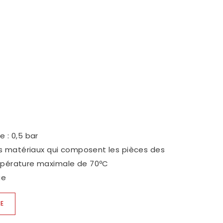
 SHOWROOMS
S REJOINDRE
ITIQUE QUALITÉ
 : 0,5 bar
es matériaux qui composent les pièces des
mpérature maximale de 70ºC
ue
UE