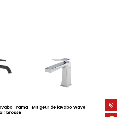
Mitigeur b
chromé A
acces
lavabo Trama
Mitigeur de lavabo Wave
ir brossé