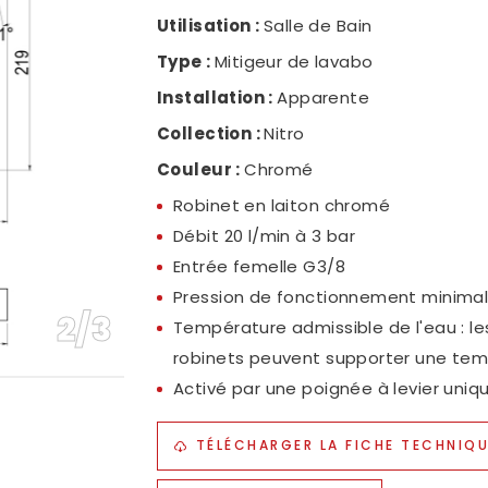
Utilisation :
Salle de Bain
NOS
Type :
Mitigeur de lavabo
NOU
Installation :
Apparente
POL
Collection :
Nitro
Couleur :
Chromé
Robinet en laiton chromé
Débit 20 l/min à 3 bar
Entrée femelle G3/8
Pression de fonctionnement minimale
2
/
3
Température admissible de l'eau : l
robinets peuvent supporter une te
Activé par une poignée à levier uniq
TÉLÉCHARGER LA FICHE TECHNIQ