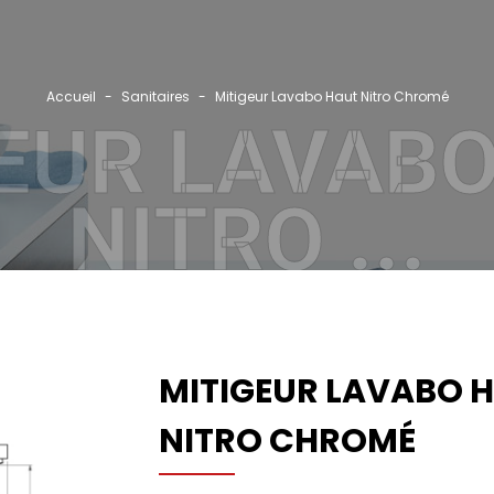
Accueil
Sanitaires
Mitigeur Lavabo Haut Nitro Chromé
Rec
EUR LAVAB
GRO
NITRO ...
NOS
CAT
RÉF
PAR
MITIGEUR LAVABO 
ACT
NITRO CHROMÉ
CON
CO