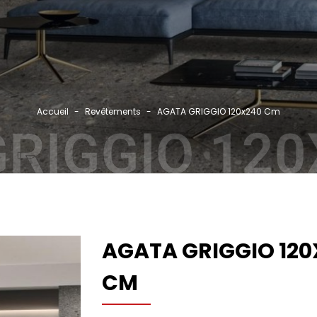
Rec
Accueil
Revêtements
AGATA GRIGGIO 120x240 Cm
GRO
RIGGIO 12
NOS
CAT
RÉF
PAR
AGATA GRIGGIO 120
ACT
CM
CON
CO