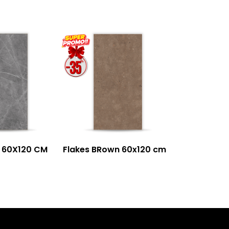
Terrazzo W
c
 60X120 CM
Flakes BRown 60x120 cm