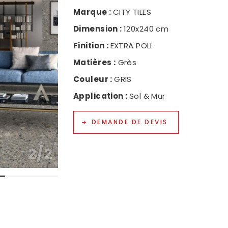
Marque :
CITY TILES
NOS
Dimension :
120x240 cm
NOU
Finition :
EXTRA POLI
POL
Matières :
Grès
Couleur :
GRIS
Application :
Sol & Mur
DEMANDE DE DEVIS
2
/
2