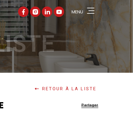
MENU
hercher
LISTE
UPE
 PRODUITS
ALOGUES
ÉRENCES
RETOUR À LA LISTE
TENAIRES
E
Partager
UALITÉS
SEILS PRATIQUES
NTACT