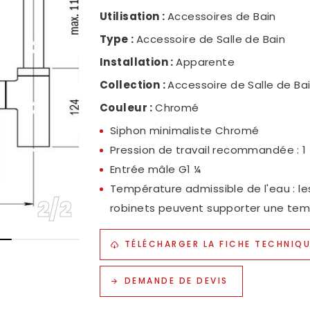
Utilisation :
Accessoires de Bain
NOS
Type :
Accessoire de Salle de Bain
NOU
Installation :
Apparente
POL
Collection :
Accessoire de Salle de Ba
Couleur :
Chromé
Siphon minimaliste Chromé
Pression de travail recommandée : 1
Entrée mâle G1 ¼
Température admissible de l'eau : l
2
/
2
robinets peuvent supporter une te
TÉLÉCHARGER LA FICHE TECHNIQ
DEMANDE DE DEVIS