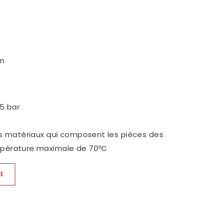
 SHOWROOMS
S REJOINDRE
ITIQUE QUALITÉ
in
 5 bar
es matériaux qui composent les pièces des
mpérature maximale de 70ºC
UE