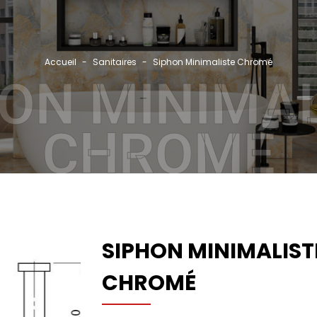
Accueil
Sanitaires
Siphon Minimaliste Chromé
Rec
ON MINIMA
GRO
CHROMÉ
NOS
CAT
RÉF
PAR
SIPHON MINIMALIST
ACT
CHROMÉ
CON
CO