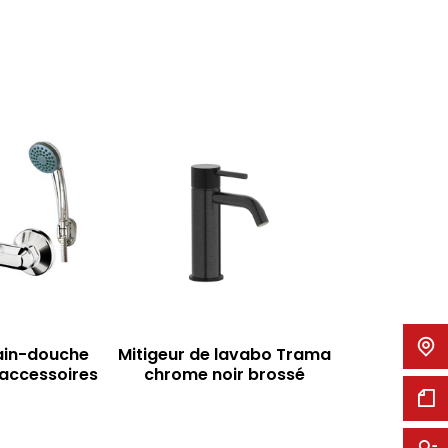
Mitigeur de
ain-douche
Mitigeur de lavabo Trama
accessoires
chrome noir brossé