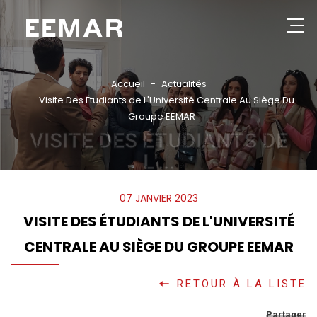
Aller
au
contenu
Rechercher
principal
Accueil
Actualités
Visite Des Étudiants de L'Université Centrale Au Siège Du
GROUPE
Groupe EEMAR
VISITE DES ÉTUDIANTS DE
NOS PRODUITS
L'...
CATALOGUES
RÉFÉRENCES
07 JANVIER 2023
PARTENAIRES
VISITE DES ÉTUDIANTS DE L'UNIVERSITÉ
CENTRALE AU SIÈGE DU GROUPE EEMAR
ACTUALITÉS
CONSEILS PRATIQUES
RETOUR À LA LISTE
CONTACT
Partager