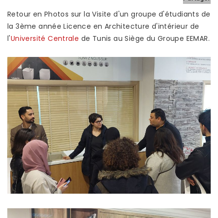
NOS SHOWROOMS
Retour en Photos sur la Visite d'un groupe d'étudiants de
NOUS REJOINDRE
la 3ème année Licence en Architecture d'intérieur de
l'
Université Centrale
de Tunis au Siège du Groupe EEMAR.
POLITIQUE QUALITÉ