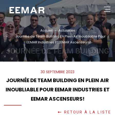
Aller
au
contenu
Rechercher
principal
Accueil
Actualités
Journée de Team Building En Plein Air Inoubliable Pour
GROUPE
EEMAR Industries Et EEMAR Ascenseurs!
JOURNÉE DE TEAM BUILDING
NOS PRODUITS
...
CATALOGUES
RÉFÉRENCES
30 SEPTEMBRE 2023
PARTENAIRES
JOURNÉE DE TEAM BUILDING EN PLEIN AIR
INOUBLIABLE POUR EEMAR INDUSTRIES ET
ACTUALITÉS
EEMAR ASCENSEURS!
CONSEILS PRATIQUES
CONTACT
RETOUR À LA LISTE