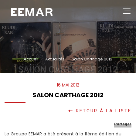
Aller
au
contenu
Rechercher
principal
GROUPE
NOS PRODUITS
Accueil
Actualités
Salon Carthage 2012
SALON CARTHAGE 2012
CATALOGUES
RÉFÉRENCES
16 MAI 2012
PARTENAIRES
SALON CARTHAGE 2012
ACTUALITÉS
RETOUR À LA LISTE
CONSEILS PRATIQUES
Partager
CONTACT
Le Groupe EEMAR a été présent à la 11ème édition du