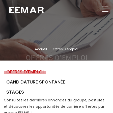
Aller
au
contenu
Rechercher
principal
GROUPE
NOS PRODUITS
Accueil
Offres D'emploi
OFFRES D'EMPLOI
CATALOGUES
RÉFÉRENCES
OFFRES D'EMPLOI
PARTENAIRES
CANDIDATURE SPONTANÉE
ACTUALITÉS
STAGES
CONSEILS PRATIQUES
Consultez les dernières annonces du groupe, postulez
et découvrez les opportunités de carrière offertes par
CONTACT
groupe EEMAR !