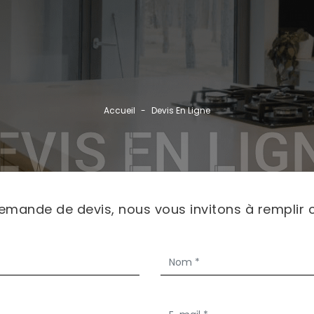
Rec
Accueil
Devis En Ligne
GRO
EVIS EN LIG
NOS
CAT
RÉF
emande de devis, nous vous invitons à remplir 
PAR
ACT
CON
CO