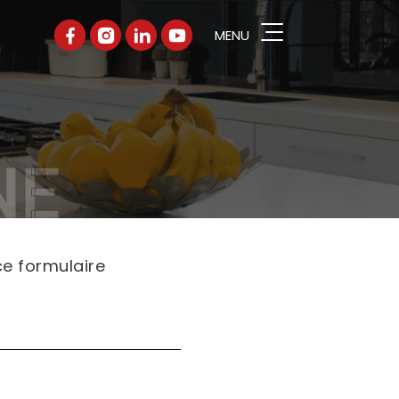
MENU
hercher
UPE
NE
 PRODUITS
ALOGUES
ÉRENCES
ce formulaire
TENAIRES
UALITÉS
SEILS PRATIQUES
NTACT