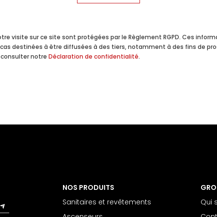
 votre visite sur ce site sont protégées par le Règlement RGPD. Ces info
 cas destinées à être diffusées à des tiers, notamment à des fins de pr
 consulter notre
Déclaration de confidentialité
.
NOS PRODUITS
GRO
Sanitaires et revêtements
Qui
Ascenseurs
Cont