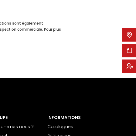
rmations sont également
ospection commerciale. Pour plus
UPE
INFORMATIONS
 sommes nous ?
Catalogues
act
Références