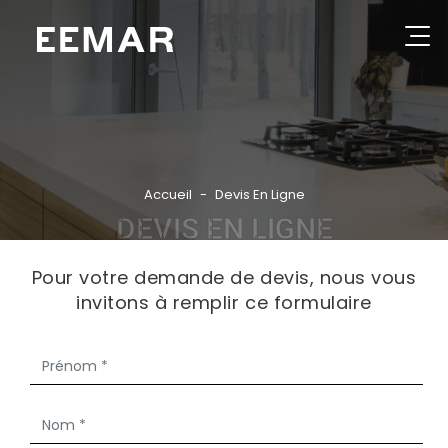
Aller
au
contenu
Rechercher
principal
GROUPE
NOS PRODUITS
Accueil
Devis En Ligne
DEVIS EN LIGNE
CATALOGUES
RÉFÉRENCES
Pour votre demande de devis, nous vous
invitons à remplir ce formulaire
PARTENAIRES
ACTUALITÉS
CONSEILS PRATIQUES
CONTACT